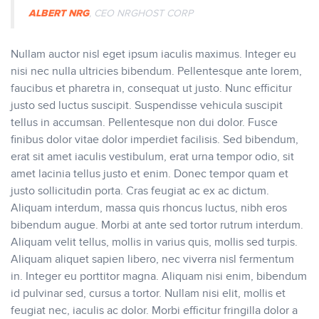
ALBERT NRG
, CEO NRGHOST CORP
Nullam auctor nisl eget ipsum iaculis maximus. Integer eu
nisi nec nulla ultricies bibendum. Pellentesque ante lorem,
faucibus et pharetra in, consequat ut justo. Nunc efficitur
justo sed luctus suscipit. Suspendisse vehicula suscipit
tellus in accumsan. Pellentesque non dui dolor. Fusce
finibus dolor vitae dolor imperdiet facilisis. Sed bibendum,
erat sit amet iaculis vestibulum, erat urna tempor odio, sit
amet lacinia tellus justo et enim. Donec tempor quam et
justo sollicitudin porta. Cras feugiat ac ex ac dictum.
Aliquam interdum, massa quis rhoncus luctus, nibh eros
bibendum augue. Morbi at ante sed tortor rutrum interdum.
Aliquam velit tellus, mollis in varius quis, mollis sed turpis.
Aliquam aliquet sapien libero, nec viverra nisl fermentum
in. Integer eu porttitor magna. Aliquam nisi enim, bibendum
id pulvinar sed, cursus a tortor. Nullam nisi elit, mollis et
feugiat nec, iaculis ac dolor. Morbi efficitur fringilla dolor a