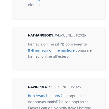
elenco
NATHANGEOKY
, 04:50, ENE. 31/2025
farmacia online piГ№ conveniente
п»їFarmacia online migliore
comprare
farmaci online all’estero
DAVIDPREOR
, 06:17, ENE. 31/2025
http://winchile.pro/#
Las apuestas
deportivas tambiГ©n son populares.
Players can enjoy high-stakes betting