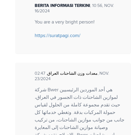
BERITA INFORMASI TERKINI
, 10:56, NOV.
16/2024
You are a very bright person!
https://suratpagi.com/
معدات وزن الشاحنات العراق
, 02:47, NOV.
23/2024
شركة Bwer هي أحد الموردين الرئيسيين
لموازين الشاحنات ذات الجسور في العراق،
حيث تقدم مجموعة كاملة من الحلول لقياس
حمولة المركبات بدقة. وتغطي خدماتها كل
جانب من جوانب موازين الشاحنات، من تركيب
وصيانة موازين الشاحنات إلى المعايرة