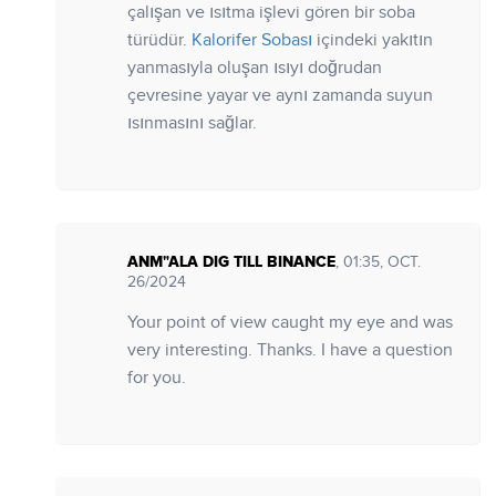
çalışan ve ısıtma işlevi gören bir soba
türüdür.
Kalorifer Sobası
içindeki yakıtın
yanmasıyla oluşan ısıyı doğrudan
çevresine yayar ve aynı zamanda suyun
ısınmasını sağlar.
ANM"ALA DIG TILL BINANCE
, 01:35, OCT.
26/2024
Your point of view caught my eye and was
very interesting. Thanks. I have a question
for you.