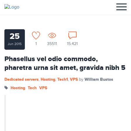
25
1
35511
15.421
Jun 2015
Phasellus vel odio commodo,
pharetra urna sit amet, gravida nibh 5
Dedicated servers
Hosting
Tech1
VPS
William Bustos
,
,
,
by
Hosting
Tech
VPS
Nullam ut tempus ex. Aenean
egestas dapibus rutrum. Phasellus
auctor mi vitae pretium vulputate.