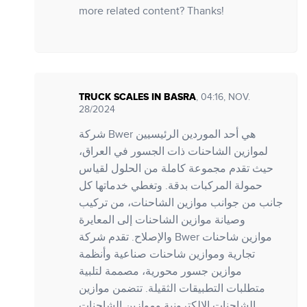
more related content? Thanks!
TRUCK SCALES IN BASRA
, 04:16, NOV.
28/2024
شركة Bwer هي أحد الموردين الرئيسيين
لموازين الشاحنات ذات الجسور في العراق،
حيث تقدم مجموعة كاملة من الحلول لقياس
حمولة المركبات بدقة. وتغطي خدماتها كل
جانب من جوانب موازين الشاحنات، من تركيب
وصيانة موازين الشاحنات إلى المعايرة
والإصلاح. تقدم شركة Bwer موازين شاحنات
تجارية وموازين شاحنات صناعية وأنظمة
موازين جسور محورية، مصممة لتلبية
متطلبات التطبيقات الثقيلة. تتضمن موازين
الشاحنات الإلكترونية وموازين الشاحنات