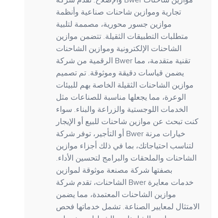
والإصلاح. تقدم شركة Bwer موازين شاحنات
تجارية وموازين شاحنات صناعية وأنظمة
موازين جسور محورية، مصممة لتلبية
متطلبات التطبيقات الثقيلة. تتضمن موازين
الشاحنات الإلكترونية وموازين الشاحنات
الرقمية من شركة Bwer تقنية متقدمة، مما
يضمن قياسات دقيقة وموثوقة. تم تصميم
موازين الشاحنات الثقيلة الخاصة بهم للبيئات
الوعرة، مما يجعلها مناسبة للصناعات مثل
الخدمات اللوجستية والزراعة والبناء. سواء
كنت تبحث عن موازين شاحنات للبيع أو الإيجار
أو التأجير، توفر شركة Bwer خيارات مرنة
لتناسب احتياجاتك، بما في ذلك أجزاء موازين
الشاحنات والملحقات والبرامج لتحسين الأداء.
بصفتها شركة مصنعة موثوقة لموازين
الشاحنات، تقدم شركة Bwer خدمات معايرة
موازين الشاحنات المعتمدة، مما يضمن
الامتثال لمعايير الصناعة. تشمل خدماتها فحص