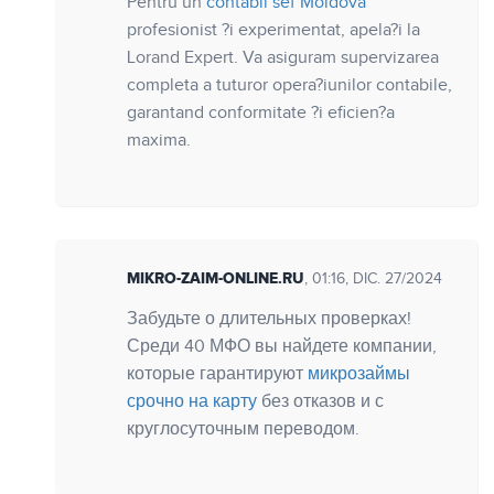
Pentru un
contabil sef Moldova
profesionist ?i experimentat, apela?i la
Lorand Expert. Va asiguram supervizarea
completa a tuturor opera?iunilor contabile,
garantand conformitate ?i eficien?a
maxima.
MIKRO-ZAIM-ONLINE.RU
, 01:16, DIC. 27/2024
Забудьте о длительных проверках!
Среди 40 МФО вы найдете компании,
которые гарантируют
микрозаймы
срочно на карту
без отказов и с
круглосуточным переводом.