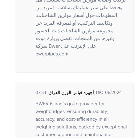
تركيب وصيانة موازين الشاحنات بسلاسة، مما
يحافظ على سير عملياتك بسلاسة. لمزيد من
المعلومات حول أسعار موازين الشاحنات،
وتكاليف التركيب، أو لمعرفة المزيد عن
مجموعة موازين الشاحنات ذات الجسور
وغيرها من المنتجات، تفضل بزيارة موقع
شركة Bwer على الإنترنت على
bwerpipes.com
أجهزة قياس الوزن العراق
, 07:54, DIC. 05/2024
BWER is Iraq’s go-to provider for
weighbridges, ensuring durability,
accuracy, and cost-efficiency in all
weighing solutions, backed by exceptional
customer support and maintenance