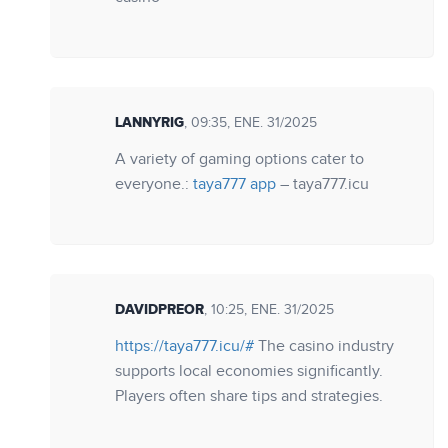
LANNYRIG
, 09:35, ENE. 31/2025
A variety of gaming options cater to
everyone.:
taya777 app
– taya777.icu
DAVIDPREOR
, 10:25, ENE. 31/2025
https://taya777.icu/#
The casino industry
supports local economies significantly.
Players often share tips and strategies.